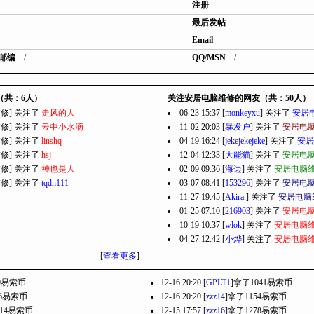
注册
最后发帖
Email
邮编
/
QQ/MSN
/
（共：6人）
关注安居电脑维修的网友（共：50人）
脑维修] 关注了
走风的人
06-23 15:37 [
monkeyxu
] 关注了
安居
脑维修] 关注了
云中小水滴
11-02 20:03 [
暴发户
] 关注了
安居电
脑维修] 关注了
linshq
04-19 16:24 [
jekejekejeke
] 关注了
安居
脑维修] 关注了
hsj
12-04 12:33 [
大能猫
] 关注了
安居电
脑维修] 关注了
神也是人
02-09 09:36 [
海边
] 关注了
安居电脑
脑维修] 关注了
tqdn111
03-07 08:41 [
153296
] 关注了
安居电
11-27 19:45 [
Akira.
] 关注了
安居电脑
01-25 07:10 [
216903
] 关注了
安居电
10-19 10:37 [
wlok
] 关注了
安居电脑
04-27 12:42 [
小烨
] 关注了
安居电脑
[
查看更多
]
89易索币
12-16 20:20 [
GPLT1
]拿了1041易索币
96易索币
12-16 20:20 [
zzz14
]拿了1154易索币
214易索币
12-15 17:57 [
zzz16
]拿了1278易索币