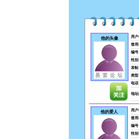
用户
他的头像
曾用
编号
性别
发帖
类型
电话
地址
用户
他的爱人
曾用
编号
性别