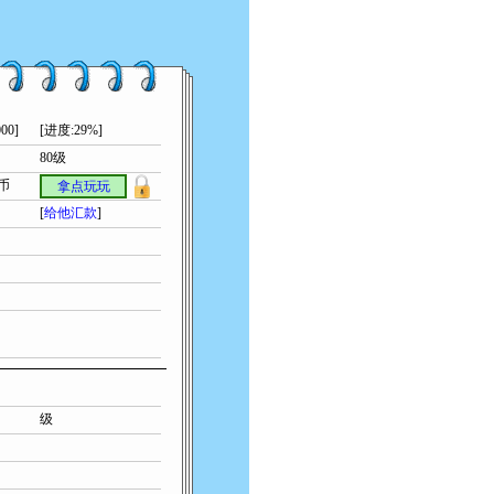
00]
[进度:29%]
80级
索币
拿点玩玩
[
给他汇款
]
级