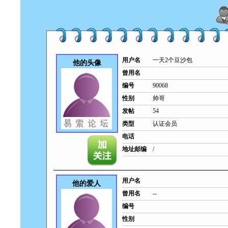
用户名
一天2个豆沙包
他的头像
曾用名
编号
90068
性别
帅哥
发帖
54
类型
认证会员
电话
地址邮编
/
用户名
他的爱人
曾用名
--
编号
性别