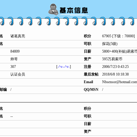
名
诸葛真亮
积分
67905 [下级：70000]
名
司职
探花(5级)
84809
日薪
5800+400(补贴)易索
帅哥
资产
595万易索币
307
[
-^v--^v-
]
注册
2006/7/23 0:43:25
认证会员
最后发帖
2018/6/8 10:18:38
Email
Nbsensor@hotmail.co
邮编
/
QQ/MSN
/
名
积分
名
--
司职
日薪
资产