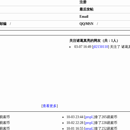
注册
最后发帖
Email
邮编
/
QQ/MSN
/
关注诸葛真亮的网友（共：1人）
03-07 16:49 [
j02150110
] 关注了
诸葛
[
查看更多
]
5易索币
10-03 23:44 [
prspL
]拿了205易索币
6易索币
10-02 22:28 [
prspL
]拿了228易索币
0易索币
10-01 16:55 [
prspL
]拿了252易索币