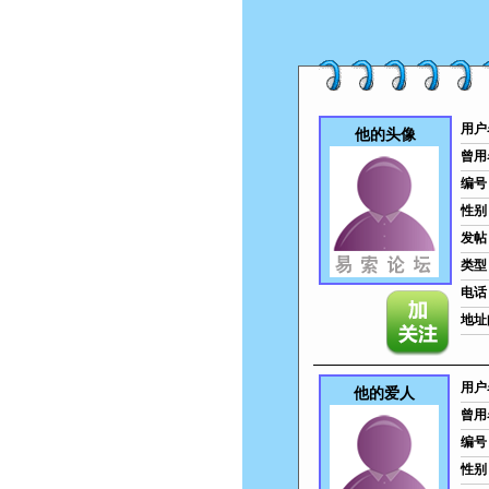
用户
他的头像
曾用
编号
性别
发帖
类型
电话
地址
用户
他的爱人
曾用
编号
性别