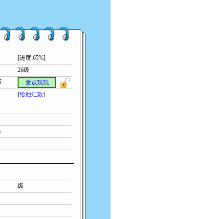
[进度:65%]
26级
币
拿点玩玩
[
给他汇款
]
m
级