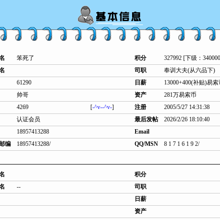
名
笨死了
积分
327992 [下级：340000
名
司职
奉训大夫(从六品下)
61290
日薪
13000+400(补贴)易
帅哥
资产
281万易索币
4269
[
-^v--^v-
]
注册
2005/5/27 14:31:38
认证会员
最后发帖
2026/2/26 18:10:40
18957413288
Email
邮编
18957413288/
QQ/MSN
8 1 7 1 6 1 9 2/
名
积分
名
--
司职
日薪
资产