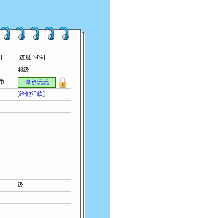
]
[进度:39%]
48级
索币
拿点玩玩
[
给他汇款
]
级