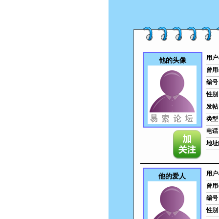
用户
他的头像
曾用
编号
性别
发帖
类型
电话
地址
用户
他的爱人
曾用
编号
性别