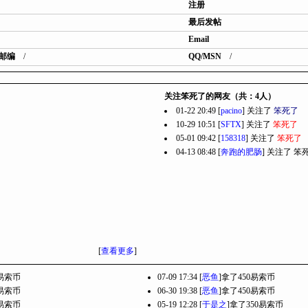
注册
最后发帖
Email
邮编
/
QQ/MSN
/
关注笨死了的网友（共：4人）
01-22 20:49 [
pacino
] 关注了
笨死了
10-29 10:51 [
SFTX
] 关注了
笨死了
05-01 09:42 [
158318
] 关注了
笨死了
04-13 08:48 [
奔跑的肥肠
] 关注了
笨
[
查看更多
]
7易索币
07-09 17:34 [
恶鱼
]拿了450易索币
0易索币
06-30 19:38 [
恶鱼
]拿了450易索币
0易索币
05-19 12:28 [
于是之
]拿了350易索币