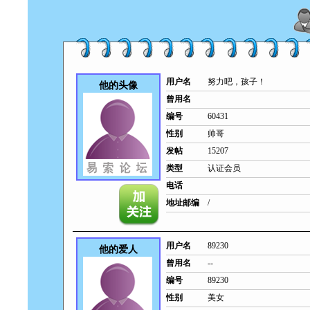
用户名
努力吧，孩子！
他的头像
曾用名
编号
60431
性别
帅哥
发帖
15207
类型
认证会员
电话
地址邮编
/
用户名
89230
他的爱人
曾用名
--
编号
89230
性别
美女