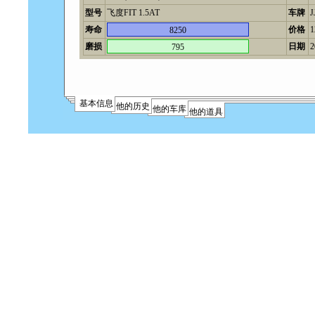
型号
飞度FIT 1.5AT
车牌
J
寿命
价格
8250
磨损
日期
2
795
基本信息
他的历史
他的车库
他的道具