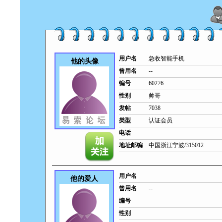
用户名
急收智能手机
他的头像
曾用名
--
编号
60276
性别
帅哥
发帖
7038
类型
认证会员
电话
地址邮编
中国浙江宁波/315012
用户名
他的爱人
曾用名
--
编号
性别