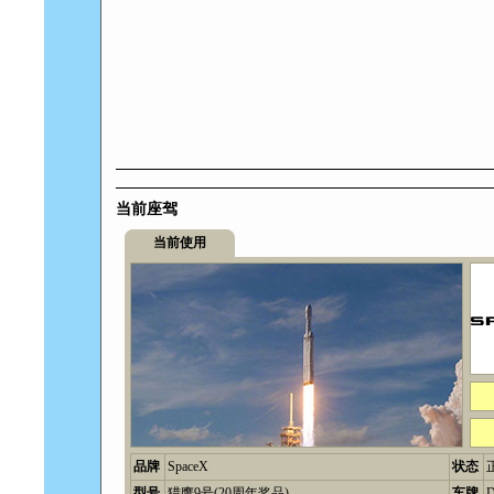
当前座驾
当前使用
品牌
SpaceX
状态
型号
猎鹰9号(20周年奖品)
车牌