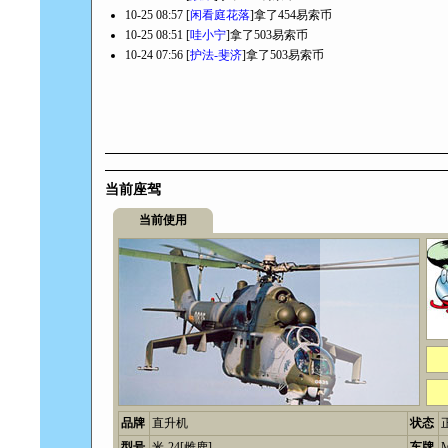
10-25 08:57 [
闲看庭花落
]拿了454易索币
10-25 08:51 [
哇小宁
]拿了503易索币
10-24 07:56 [
护法-斐济
]拿了503易索币
当前座驾
当前使用
品牌
直升机
状态
型号
米-24[雌鹿]
车牌
M