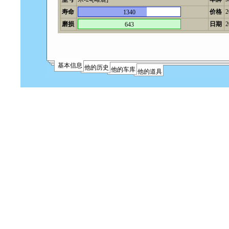
寿命
价格
1340
磨损
日期
2
643
基本信息
他的历史
他的车库
他的道具