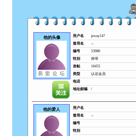
用户名
jeway147
他的头像
曾用名
--
编号
53980
性别
帅哥
发帖
16455
类型
认证会员
电话
地址邮编
/
用户名
他的爱人
曾用名
--
编号
性别