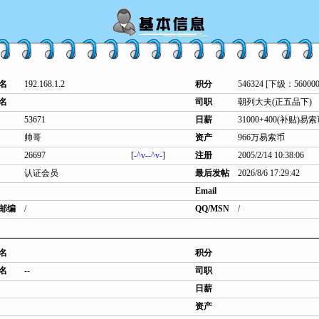
名
192.168.1.2
积分
546324 [下级：560000
名
司职
朝列大夫(正五品下)
53671
日薪
31000+400(补贴)易
帅哥
资产
966万易索币
26697
[
-^v--^v-
]
注册
2005/2/14 10:38:06
认证会员
最后发帖
2026/8/6 17:29:42
Email
邮编
/
QQ/MSN
/
名
积分
名
--
司职
日薪
资产