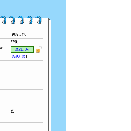
]
[进度:54%]
57级
索币
拿点玩玩
[
给他汇款
]
级