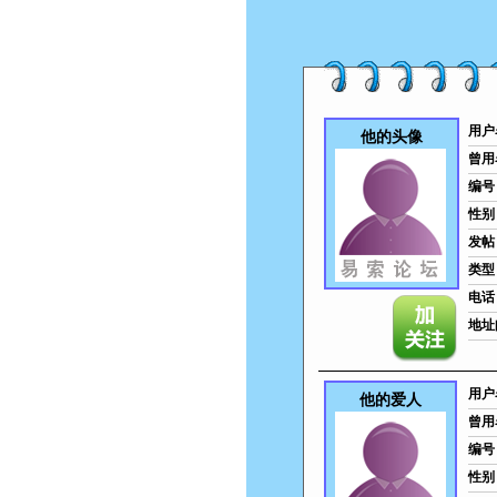
用户
他的头像
曾用
编号
性别
发帖
类型
电话
地址
用户
他的爱人
曾用
编号
性别