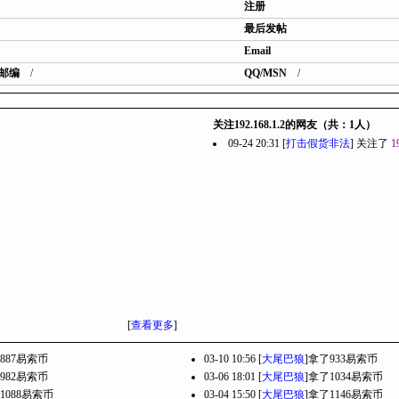
注册
最后发帖
Email
邮编
/
QQ/MSN
/
关注192.168.1.2的网友（共：1人）
09-24 20:31 [
打击假货非法
] 关注了
1
[
查看更多
]
887易索币
03-10 10:56 [
大尾巴狼
]拿了933易索币
982易索币
03-06 18:01 [
大尾巴狼
]拿了1034易索币
1088易索币
03-04 15:50 [
大尾巴狼
]拿了1146易索币