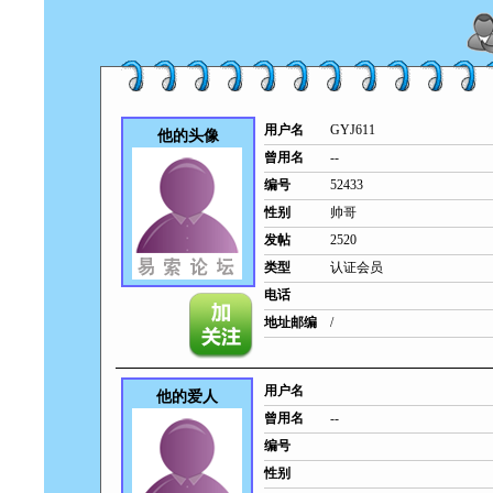
用户名
GYJ611
他的头像
曾用名
--
编号
52433
性别
帅哥
发帖
2520
类型
认证会员
电话
地址邮编
/
用户名
他的爱人
曾用名
--
编号
性别