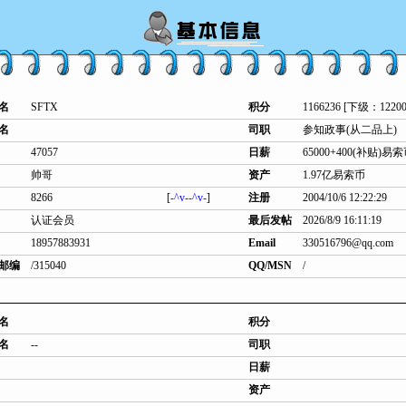
名
SFTX
积分
1166236 [下级：12200
名
司职
参知政事(从二品上)
47057
日薪
65000+400(补贴)易
帅哥
资产
1.97亿易索币
8266
[
-^v--^v-
]
注册
2004/10/6 12:22:29
认证会员
最后发帖
2026/8/9 16:11:19
18957883931
Email
330516796@qq.com
邮编
/315040
QQ/MSN
/
名
积分
名
--
司职
日薪
资产