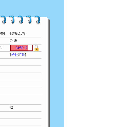
00]
[进度:10%]
74级
索币
04:50:12
[
给他汇款
]
级