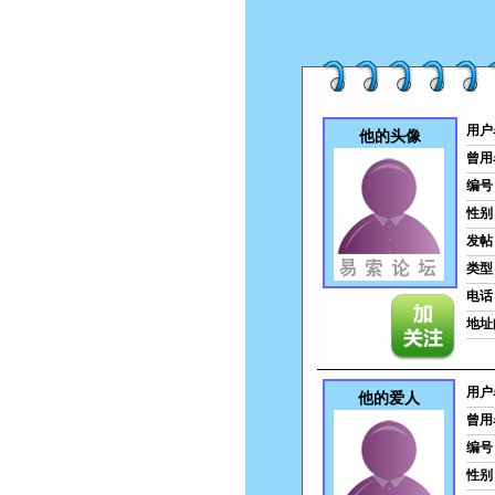
用户
他的头像
曾用
编号
性别
发帖
类型
电话
地址
用户
他的爱人
曾用
编号
性别