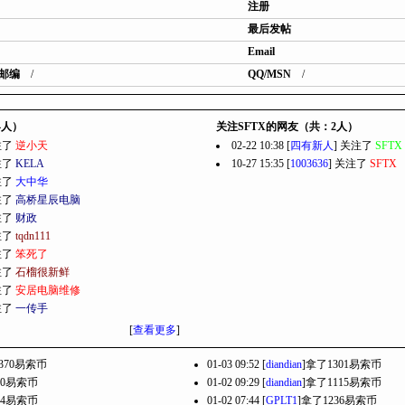
注册
最后发帖
Email
邮编
/
QQ/MSN
/
4人）
关注SFTX的网友（共：2人）
关注了
逆小天
02-22 10:38 [
四有新人
] 关注了
SFTX
关注了
KELA
10-27 15:35 [
1003636
] 关注了
SFTX
关注了
大中华
关注了
高桥星辰电脑
关注了
财政
关注了
tqdn111
关注了
笨死了
关注了
石榴很新鲜
关注了
安居电脑维修
关注了
一传手
[
查看更多
]
370易索币
01-03 09:52 [
diandian
]拿了1301易索币
70易索币
01-02 09:29 [
diandian
]拿了1115易索币
74易索币
01-02 07:44 [
GPLT1
]拿了1236易索币