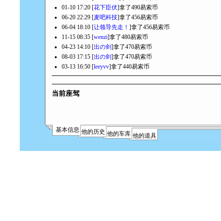
01-10 17:20 [
花下臣伏
]拿了490易索币
06-20 22:29 [
麦吧科技
]拿了456易索币
06-04 18:10 [
让领导先走！
]拿了456易索币
11-15 08:35 [
wenzi
]拿了480易索币
04-23 14:10 [
出の剑
]拿了470易索币
08-03 17:15 [
出の剑
]拿了470易索币
03-13 16:50 [
leeyvv
]拿了440易索币
当前座驾
基本信息
他的历史
他的车库
他的道具