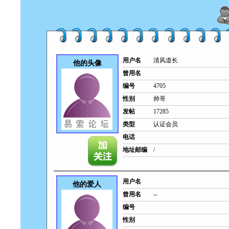
用户名
清风道长
他的头像
曾用名
编号
4705
性别
帅哥
发帖
17285
类型
认证会员
电话
地址邮编
/
用户名
他的爱人
曾用名
--
编号
性别