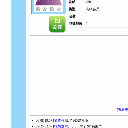
发帖
268
类型
高级会员
电话
地址邮编
/
[
查看
06-08 19:57 [
象炮体
]拿了265易索币
02-25 02:07 [
很想发财。。。
]拿了294易索币