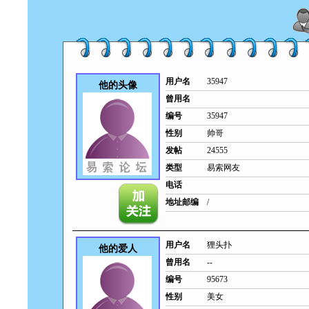
用户名
35947
他的头像
曾用名
编号
35947
性别
帅哥
发帖
24555
类型
易索网友
电话
地址邮编
/
用户名
狸头扑
他的爱人
曾用名
--
编号
95673
性别
美女