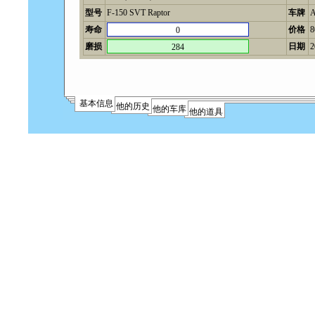
型号
F-150 SVT Raptor
车牌
A
寿命
价格
0
磨损
日期
2
284
基本信息
他的历史
他的车库
他的道具