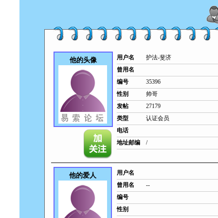
用户名
护法-斐济
他的头像
曾用名
编号
35396
性别
帅哥
发帖
27179
类型
认证会员
电话
地址邮编
/
用户名
他的爱人
曾用名
--
编号
性别