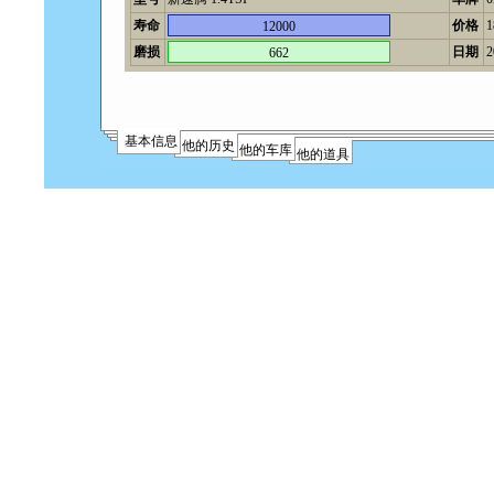
寿命
价格
12000
磨损
日期
2
662
基本信息
他的历史
他的车库
他的道具