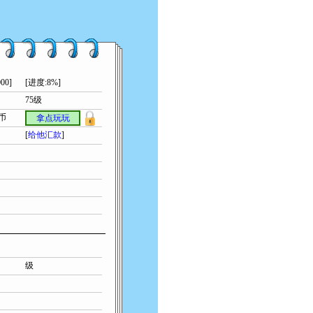
00]
[进度:8%]
75级
索币
拿点玩玩
[
给他汇款
]
级