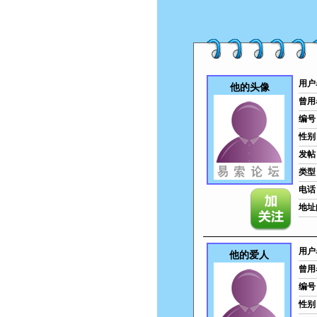
用户
他的头像
曾用
编号
性别
发帖
类型
电话
地址
用户
他的爱人
曾用
编号
性别