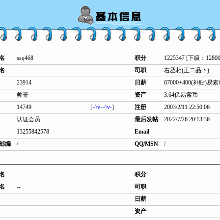
名
ssq468
积分
1225347 [下级：12800
名
--
司职
右丞相(正二品下)
23914
日薪
67000+400(补贴)易
帅哥
资产
3.64亿易索币
14749
[
-^v--^v-
]
注册
2003/2/11 22:50:06
认证会员
最后发帖
2022/7/26 20:13:36
13255842578
Email
邮编
/
QQ/MSN
/
名
积分
名
--
司职
日薪
资产