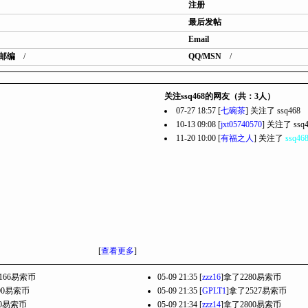
注册
最后发帖
Email
邮编
/
QQ/MSN
/
关注ssq468的网友（共：3人）
07-27 18:57 [
七碗茶
] 关注了
ssq468
10-13 09:08 [
jxt05740570
] 关注了
ssq
11-20 10:00 [
有福之人
] 关注了
ssq46
[
查看更多
]
166易索币
05-09 21:35 [
zzz16
]拿了2280易索币
00易索币
05-09 21:35 [
GPLT1
]拿了2527易索币
60易索币
05-09 21:34 [
zzz14
]拿了2800易索币