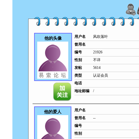
用户名
风吹落叶
他的头像
曾用名
编号
21926
性别
不详
发帖
5614
类型
认证会员
电话
地址邮编
/
用户名
他的爱人
曾用名
--
编号
性别