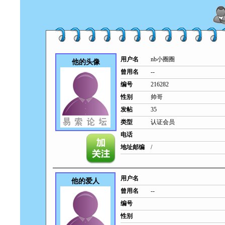
用户名
nb小圈圈
他的头像
曾用名
--
编号
216282
性别
帅哥
发帖
35
类型
认证会员
电话
地址邮编
/
用户名
他的爱人
曾用名
--
编号
性别