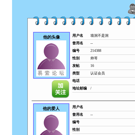
用户名
墙洞不是洞
他的头像
曾用名
--
编号
214388
性别
帅哥
发帖
16
类型
认证会员
电话
地址邮编
/
用户名
他的爱人
曾用名
--
编号
性别