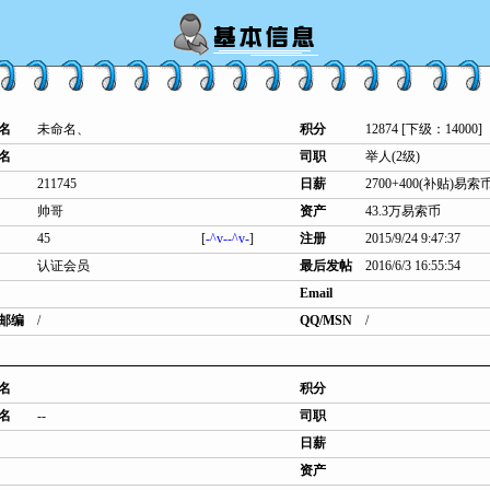
名
未命名、
积分
12874 [下级：14000]
名
司职
举人(2级)
211745
日薪
2700+400(补贴)易索
帅哥
资产
43.3万易索币
45
[
-^v--^v-
]
注册
2015/9/24 9:47:37
认证会员
最后发帖
2016/6/3 16:55:54
Email
邮编
/
QQ/MSN
/
名
积分
名
--
司职
日薪
资产