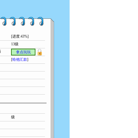
[进度:43%]
13级
币
拿点玩玩
[
给他汇款
]
级