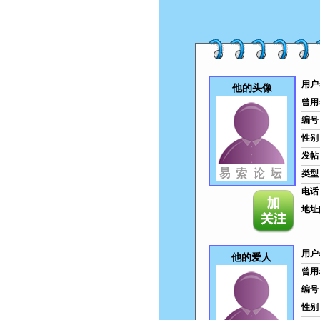
用户
他的头像
曾用
编号
性别
发帖
类型
电话
地址
用户
他的爱人
曾用
编号
性别