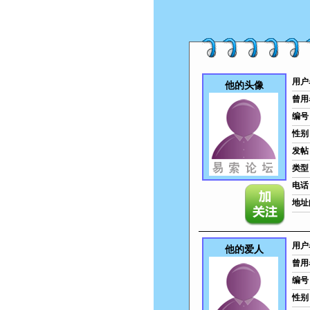
用户
他的头像
曾用
编号
性别
发帖
类型
电话
地址
用户
他的爱人
曾用
编号
性别