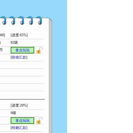
00]
[进度:65%]
)
82级
索币
拿点玩玩
[
给他汇款
]
[进度:29%]
6级
拿点玩玩
[
给她汇款
]