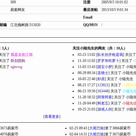
309
注册
2005/9/3 16:01:02
易索网友
最后发帖
2013/10/5 9:01:34
Email
邮编
江北槐树路/315020
QQ/MSN
/
：3人）
关注小陆先生的网友（共：10人）
] 关注了
我是龙在江湖
03-23 13:02 [
队长别开枪是我
] 关注
] 关注了
联创团购
11-10 11:02 [
罗罗布吃萝卜
] 关注了
] 关注了
sgiwwg
11-03 13:43 [
国宝小胖
] 关注了
小陆
09-29 09:34 [
圣骑士
] 关注了
小陆先
10-05 22:40 [
朴原
] 关注了
小陆先生
08-21 17:27 [
123821
] 关注了
小陆先
06-21 19:56 [
163448
] 关注了
小陆先
11-20 18:32 [
阿青阿黄
] 关注了
小陆
11-20 04:49 [
阎老五
] 关注了
小陆先
10-25 21:03 [
游戏人间
] 关注了
小陆
[
查看更多
]
3673易索币
02-25 09:43 [
大尾巴狼
]拿了3866易索币
4070易索币
02-04 14:31 [
大尾巴狼
]拿了3673易索币