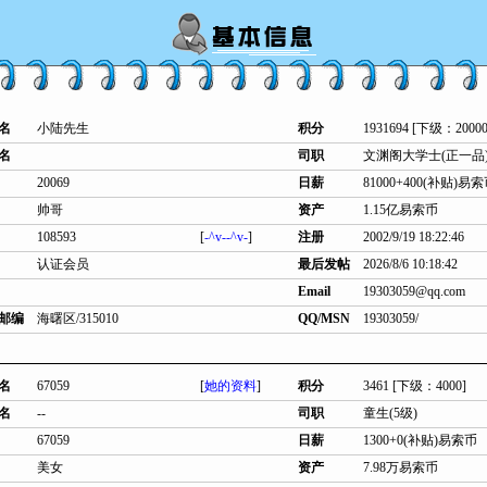
名
小陆先生
积分
1931694 [下级：20000
名
司职
文渊阁大学士(正一品
20069
日薪
81000+400(补贴)易
帅哥
资产
1.15亿易索币
108593
[
-^v--^v-
]
注册
2002/9/19 18:22:46
认证会员
最后发帖
2026/8/6 10:18:42
Email
19303059@qq.com
邮编
海曙区/315010
QQ/MSN
19303059/
名
67059
[
她的资料
]
积分
3461 [下级：4000]
名
--
司职
童生(5级)
67059
日薪
1300+0(补贴)易索币
美女
资产
7.98万易索币