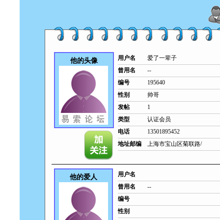
用户名
爱了一辈子
他的头像
曾用名
--
编号
195640
性别
帅哥
发帖
1
类型
认证会员
电话
13501895452
地址邮编
上海市宝山区菊联路/
用户名
他的爱人
曾用名
--
编号
性别