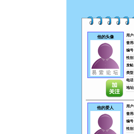
用户
他的头像
曾用
编号
性别
发帖
类型
电话
地址
用户
他的爱人
曾用
编号
性别