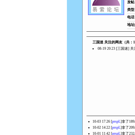
发帖
类型
电话
地址
三国迷 关注的网友（共：
08-19 20:23 [三国迷]
10-03 17:26 [
prspL
]拿了18
10-02 14:22 [
prspL
]拿了20
10-01 11:42 [
prspL
]拿了23