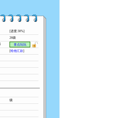
[进度:30%]
26级
币
拿点玩玩
[
给他汇款
]
级