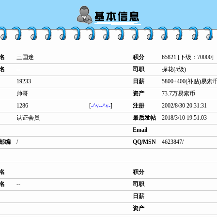
名
三国迷
积分
65821 [下级：70000]
名
--
司职
探花(5级)
19233
日薪
5800+400(补贴)易索
帅哥
资产
73.7万易索币
1286
[
-^v--^v-
]
注册
2002/8/30 20:31:31
认证会员
最后发帖
2018/3/10 19:51:03
Email
邮编
/
QQ/MSN
4623847/
名
积分
名
--
司职
日薪
资产