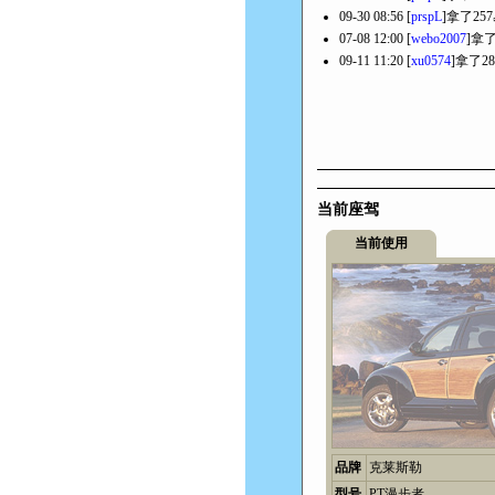
09-30 08:56 [
prspL
]拿了25
07-08 12:00 [
webo2007
]拿
09-11 11:20 [
xu0574
]拿了2
当前座驾
当前使用
品牌
克莱斯勒
型号
PT漫步者