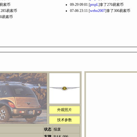
7易索币
09-29 09:01 [
prspL
]拿了270易索币
了285易索币
07-06 23:11 [
webo2007
]拿了300易索币
80易索币
外观照片
技术参数
状态
报废
车牌
BAK-096