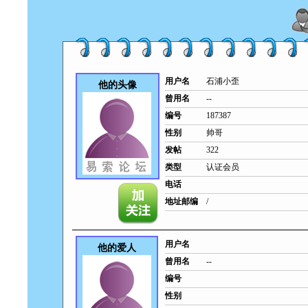
用户名
石浦小歪
他的头像
曾用名
--
编号
187387
性别
帅哥
发帖
322
类型
认证会员
电话
地址邮编
/
用户名
他的爱人
曾用名
--
编号
性别