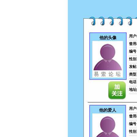
用户
他的头像
曾用
编号
性别
发帖
类型
电话
地址
用户
他的爱人
曾用
编号
性别