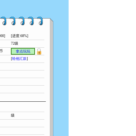
00]
[进度:68%]
72级
索币
拿点玩玩
[
给他汇款
]
级