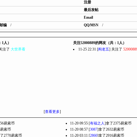
注册
最后发帖
Email
邮编
/
QQ/MSN
/
共：1人）
关注52000889的网友（共：1人）
9] 关注了
大世界看
11-25 22:31 [
阎老五
] 关注了
5200088
[
查看更多
]
256易索币
11-20 09:55 [
有福之人
]拿了2375易索币
00易索币
11-20 08:57 [
3087
]拿了2632易索币
拿了2770易索币
11-20 03:11 [
2860
]拿了2916易索币