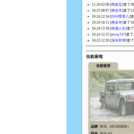
11-20 02:00 [
阎老五
]拿了3
10-25 08:07 [
烤全羊
]拿了1
10-24 22:34 [
ISS0零零八
]
10-24 16:11 [
烤全羊
]拿了1
10-24 15:59 [
杯酒人生
]拿了
10-24 12:35 [
jeway147
]拿了
10-23 22:36 [
深水炸弹
]拿了
当前座驾
当前使用
品牌
悍马（HUMMER）
型号
捍马 H1