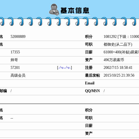
名
52000889
积分
1081292 [下级：11000
名
司职
都御史(从二品下)
17355
日薪
61000+400(补贴)易
帅哥
资产
496万易索币
57201
[
-^v--^v-
]
注册
2002/7/15 18:58:41
高级会员
最后发帖
2015/10/25 21:39:56
Email
邮编
/
QQ/MSN
/
名
积分
名
--
司职
日薪
资产