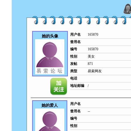
用户名
165870
她的头像
曾用名
编号
165870
性别
美女
发帖
871
类型
易索网友
电话
地址邮编
/
用户名
她的爱人
曾用名
--
编号
性别