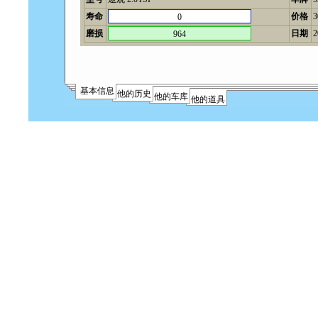
寿命
价格
0
磨损
日期
2
964
基本信息
他的历史
他的车库
他的道具