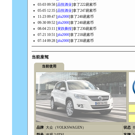
03-03 09:58 [
品悦酒业
]拿了222易索币
05-05 12:35 [
品悦酒业
]拿了247易索币
11-23 09:47 [
jifa2000
]拿了240易索币
09-30 09:52 [
jifa2000
]拿了240易索币
08-04 23:11 [
叟跌撕捏
]拿了230易索币
07-21 10:51 [
jifa2000
]拿了218易索币
07-14 09:28 [
jifa2000
]拿了230易索币
当前座驾
当前使用
品牌
大众（VOLKSWAGEN）
状态
型号
途观 2.0TSI
车牌