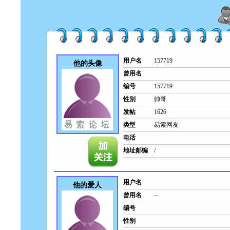
用户名
157719
他的头像
曾用名
编号
157719
性别
帅哥
发帖
1626
类型
易索网友
电话
地址邮编
/
用户名
他的爱人
曾用名
--
编号
性别