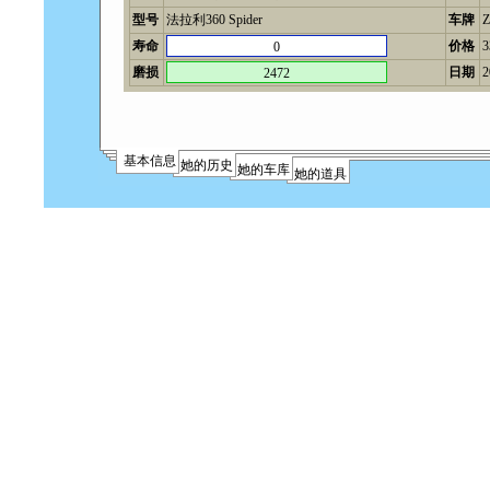
型号
法拉利360 Spider
车牌
Z
寿命
价格
0
磨损
日期
2
2472
基本信息
她的历史
她的车库
她的道具