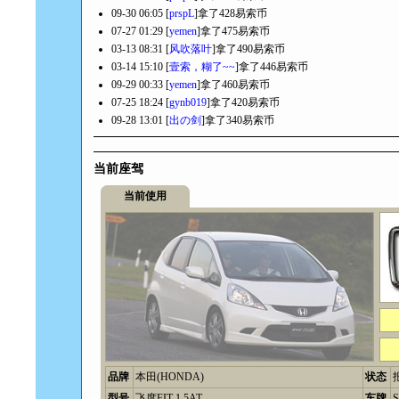
09-30 06:05 [
prspL
]拿了428易索币
07-27 01:29 [
yemen
]拿了475易索币
03-13 08:31 [
风吹落叶
]拿了490易索币
03-14 15:10 [
壹索，糊了~~
]拿了446易索币
09-29 00:33 [
yemen
]拿了460易索币
07-25 18:24 [
gynb019
]拿了420易索币
09-28 13:01 [
出の剑
]拿了340易索币
当前座驾
当前使用
品牌
本田(HONDA)
状态
型号
飞度FIT 1.5AT
车牌