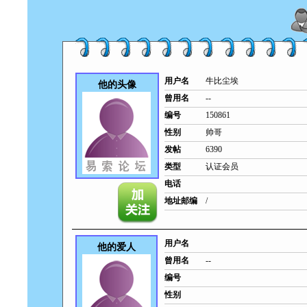
用户名
牛比尘埃
他的头像
曾用名
--
编号
150861
性别
帅哥
发帖
6390
类型
认证会员
电话
地址邮编
/
用户名
他的爱人
曾用名
--
编号
性别