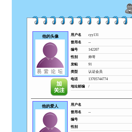
用户名
cyy131
他的头像
曾用名
--
编号
142207
性别
帅哥
发帖
91
类型
认证会员
电话
13705744774
地址邮编
/
用户名
他的爱人
曾用名
--
编号
性别