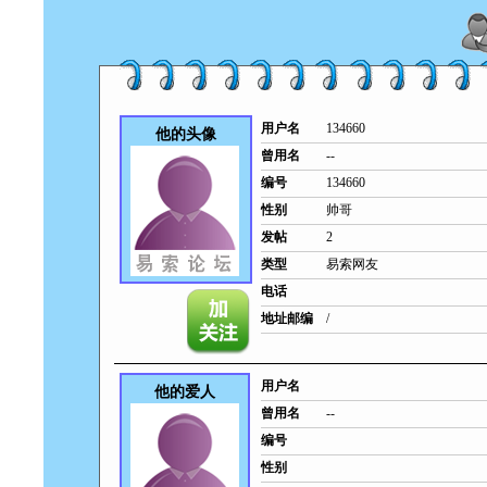
用户名
134660
他的头像
曾用名
--
编号
134660
性别
帅哥
发帖
2
类型
易索网友
电话
地址邮编
/
用户名
他的爱人
曾用名
--
编号
性别