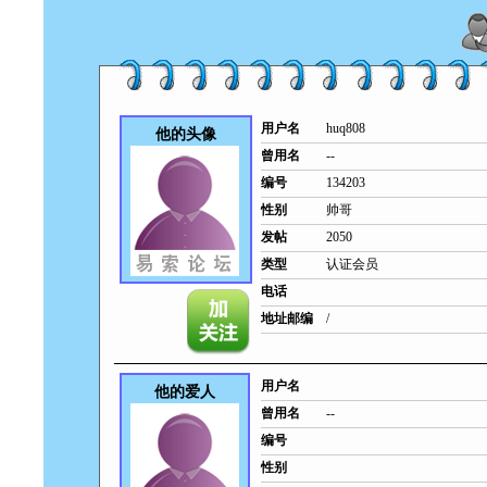
用户名
huq808
他的头像
曾用名
--
编号
134203
性别
帅哥
发帖
2050
类型
认证会员
电话
地址邮编
/
用户名
他的爱人
曾用名
--
编号
性别