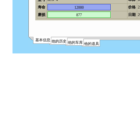
寿命
价格
12000
磨损
日期
2
877
基本信息
他的历史
他的车库
他的道具