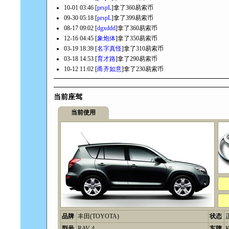
10-01 03:46 [
prspL
]拿了360易索币
09-30 05:18 [
prspL
]拿了399易索币
08-17 09:02 [
dgxddd
]拿了360易索币
12-16 04:45 [
象炮体
]拿了350易索币
03-19 18:39 [
名字真怪
]拿了310易索币
03-18 14:53 [
育才路
]拿了290易索币
10-12 11:02 [
甬齐如意
]拿了230易索币
当前座驾
当前使用
品牌
丰田(TOYOTA)
状态
型号
RAV 4
车牌
K