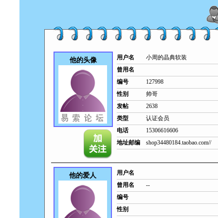
用户名
小周的晶典软装
他的头像
曾用名
编号
127998
性别
帅哥
发帖
2638
类型
认证会员
电话
15306616606
地址邮编
shop34480184.taobao.com//
用户名
他的爱人
曾用名
--
编号
性别