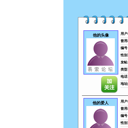
用户
他的头像
曾用
编号
性别
发帖
类型
电话
地址
用户
他的爱人
曾用
编号
性别