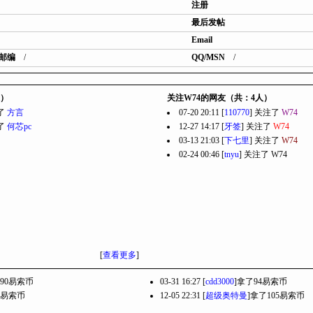
注册
最后发帖
Email
邮编
/
QQ/MSN
/
人）
关注W74的网友（共：4人）
注了
方言
07-20 20:11 [
110770
] 关注了
W74
注了
何芯pc
12-27 14:17 [
牙签
] 关注了
W74
03-13 21:03 [
下七里
] 关注了
W74
02-24 00:46 [
tnyu
] 关注了
W74
[
查看更多
]
了90易索币
03-31 16:27 [
cdd3000
]拿了94易索币
9易索币
12-05 22:31 [
超级奥特曼
]拿了105易索币