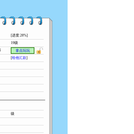
[进度:28%]
19级
币
拿点玩玩
[
给他汇款
]
级