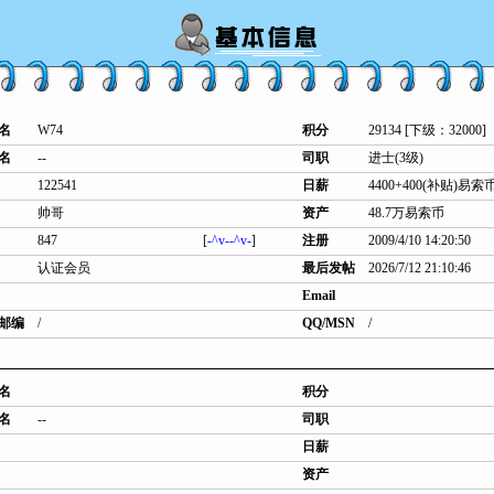
名
W74
积分
29134 [下级：32000]
名
--
司职
进士(3级)
122541
日薪
4400+400(补贴)易索
帅哥
资产
48.7万易索币
847
[
-^v--^v-
]
注册
2009/4/10 14:20:50
认证会员
最后发帖
2026/7/12 21:10:46
Email
邮编
/
QQ/MSN
/
名
积分
名
--
司职
日薪
资产