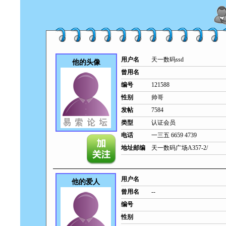
用户名
天一数码ssd
他的头像
曾用名
编号
121588
性别
帅哥
发帖
7584
类型
认证会员
电话
一三五 6659 4739
地址邮编
天一数码广场A357-2/
用户名
他的爱人
曾用名
--
编号
性别