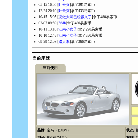
05-15 16:05 [
叶云灭
]拿了391易索币
12-24 20:19 [
叶云灭
]拿了433易索币
10-15 15:05 [
没做大哥已经很久了
]拿了480易索币
03-07 09:59 [
56db
]拿了480易索币
10-11 13:16 [
江南小女子
]拿了298易索币
10-10 12:48 [
江南小女子
]拿了330易索币
09-29 12:08 [
路人李
]拿了366易索币
当前座驾
当前使用
品牌
宝马（BMW）
状态
型号
BMW Z4 3.0i
车牌
Q