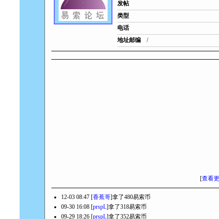
发帖
类型
电话
地址邮编
/
[
查看
12-03 08:47 [
香蕉哥
]拿了480易索币
09-30 16:08 [
prspL
]拿了318易索币
09-29 18:26 [
prspL
]拿了352易索币