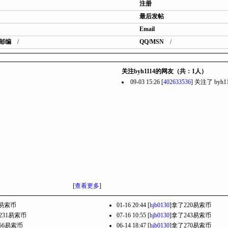
注册
最后发帖
Email
邮编
/
QQ/MSN
/
关注byh1114的网友（共：1人）
09-03 15:26 [
402633536
] 关注了
byh1
[
查看更多
]
0易索币
01-16 20:44 [
hjb0130
]拿了220易索币
231易索币
07-16 10:55 [
hjb0130
]拿了243易索币
56易索币
06-14 18:47 [
hjb0130
]拿了270易索币