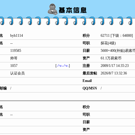
名
byh1114
积分
62711 [下级：64000]
名
--
司职
探花(4级)
119585
日薪
5600+400(补贴)易索
帅哥
资产
61.1万易索币
1057
[
-^v--^v-
]
注册
2009/1/17 14:35:23
认证会员
最后发帖
2026/8/7 13:32:36
Email
邮编
/
QQ/MSN
/
名
积分
名
--
司职
日薪
资产