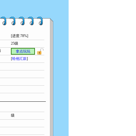
[进度:78%]
25级
币
拿点玩玩
[
给他汇款
]
级