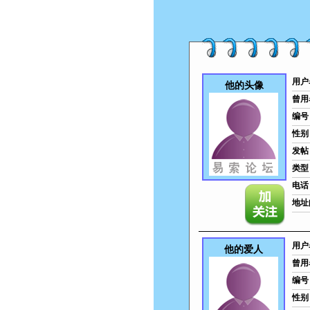
用户
他的头像
曾用
编号
性别
发帖
类型
电话
地址
用户
他的爱人
曾用
编号
性别