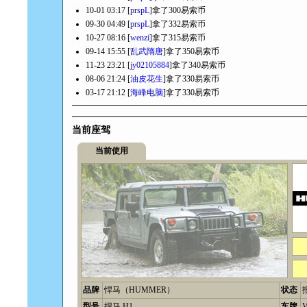
10-01 03:17 [
prspL
]拿了300易索币
09-30 04:49 [
prspL
]拿了332易索币
10-27 08:16 [
wenzi
]拿了315易索币
09-14 15:55 [
乱武隋唐
]拿了350易索币
11-23 23:21 [
jy02105884
]拿了340易索币
08-06 21:24 [
油皮花生
]拿了330易索币
03-17 21:12 [
海峰电脑
]拿了330易索币
当前座驾
当前使用
品牌
悍马（HUMMER）
状态
型号
捍马 H1
车牌
V