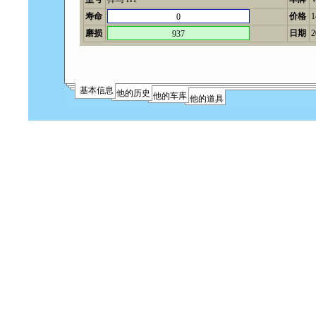
寿命
价格
0
磨损
日期
2
937
基本信息
他的历史
他的车库
他的道具