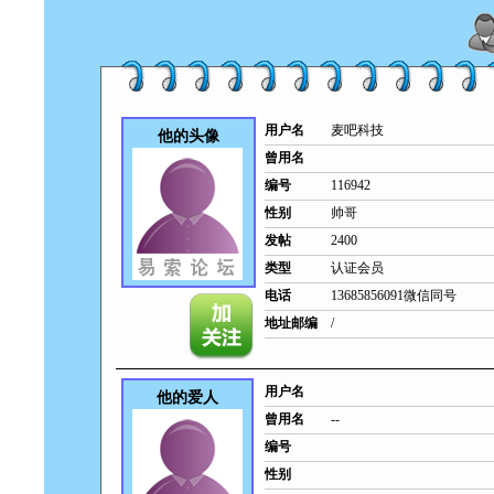
用户名
麦吧科技
他的头像
曾用名
编号
116942
性别
帅哥
发帖
2400
类型
认证会员
电话
13685856091微信同号
地址邮编
/
用户名
他的爱人
曾用名
--
编号
性别