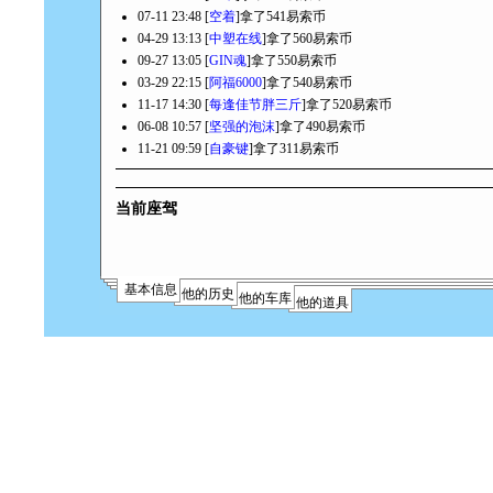
07-11 23:48 [
空着
]拿了541易索币
04-29 13:13 [
中塑在线
]拿了560易索币
09-27 13:05 [
GIN魂
]拿了550易索币
03-29 22:15 [
阿福6000
]拿了540易索币
11-17 14:30 [
每逢佳节胖三斤
]拿了520易索币
06-08 10:57 [
坚强的泡沫
]拿了490易索币
11-21 09:59 [
自豪键
]拿了311易索币
当前座驾
基本信息
他的历史
他的车库
他的道具