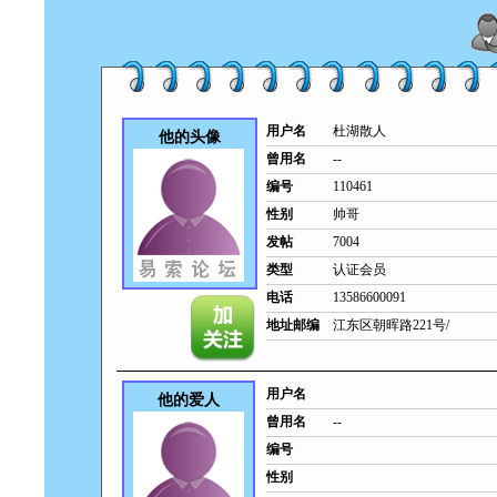
用户名
杜湖散人
他的头像
曾用名
--
编号
110461
性别
帅哥
发帖
7004
类型
认证会员
电话
13586600091
地址邮编
江东区朝晖路221号/
用户名
他的爱人
曾用名
--
编号
性别