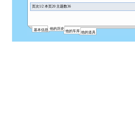
页次1/2 本页20 主题数36
他的历史
基本信息
他的车库
他的道具