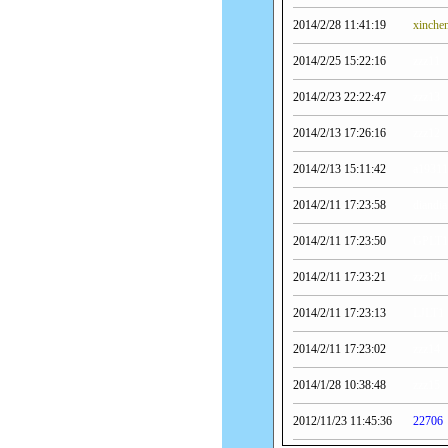
2014/2/28 11:41:19
xinche
2014/2/25 15:22:16
zzz11
2014/2/23 22:22:47
zzz13
2014/2/13 17:26:16
zzz12
2014/2/13 15:11:42
a19311
2014/2/11 17:23:58
diandia
2014/2/11 17:23:50
GPLT1
2014/2/11 17:23:21
zzz16
2014/2/11 17:23:13
LJLT1
2014/2/11 17:23:02
zzz14
2014/1/28 10:38:48
zzz15
2012/11/23 11:45:36
22706