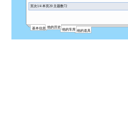
页次1/4 本页20 主题数72
他的历史
基本信息
他的车库
他的道具