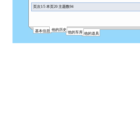
页次1/5 本页20 主题数94
他的历史
基本信息
他的车库
他的道具