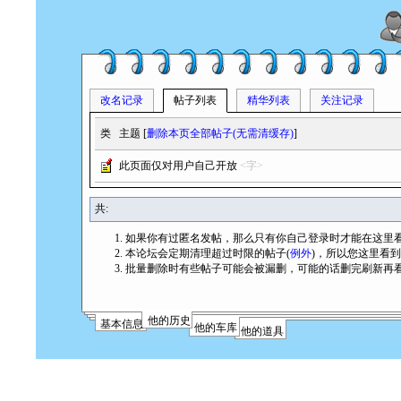
改名记录
帖子列表
精华列表
关注记录
类
主题 [
删除本页全部帖子(无需清缓存)
]
此页面仅对用户自己开放
<字>
共:
如果你有过匿名发帖，那么只有你自己登录时才能在这里
本论坛会定期清理超过时限的帖子(
例外
)，所以您这里看
批量删除时有些帖子可能会被漏删，可能的话删完刷新再
他的历史
基本信息
他的车库
他的道具