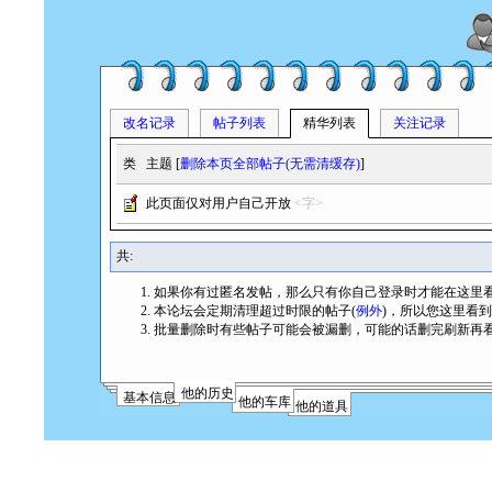
改名记录
帖子列表
精华列表
关注记录
类
主题 [
删除本页全部帖子(无需清缓存)
]
此页面仅对用户自己开放
<字>
共:
如果你有过匿名发帖，那么只有你自己登录时才能在这里
本论坛会定期清理超过时限的帖子(
例外
)，所以您这里看
批量删除时有些帖子可能会被漏删，可能的话删完刷新再
他的历史
基本信息
他的车库
他的道具