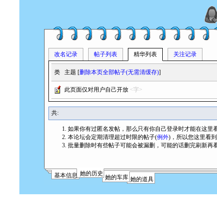
改名记录
帖子列表
精华列表
关注记录
类
主题 [
删除本页全部帖子(无需清缓存)
]
此页面仅对用户自己开放
<字>
共:
如果你有过匿名发帖，那么只有你自己登录时才能在这里
本论坛会定期清理超过时限的帖子(
例外
)，所以您这里看
批量删除时有些帖子可能会被漏删，可能的话删完刷新再
她的历史
基本信息
她的车库
她的道具