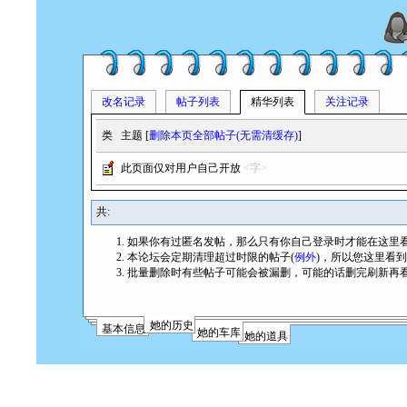
改名记录
帖子列表
精华列表
关注记录
类
主题 [
删除本页全部帖子(无需清缓存)
]
此页面仅对用户自己开放
<字>
共:
如果你有过匿名发帖，那么只有你自己登录时才能在这里
本论坛会定期清理超过时限的帖子(
例外
)，所以您这里看
批量删除时有些帖子可能会被漏删，可能的话删完刷新再
她的历史
基本信息
她的车库
她的道具