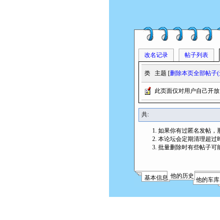
改名记录
帖子列表
类
主题 [
删除本页全部帖子(
此页面仅对用户自己开放
共:
如果你有过匿名发帖，
本论坛会定期清理超过
批量删除时有些帖子可
他的历史
基本信息
他的车库