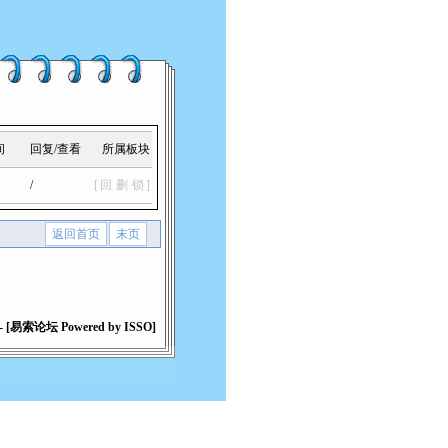
间
回复/查看
所属板块
/
[
回
删
锁
]
返回首页
末页
 [易索论坛 Powered by ISSO]