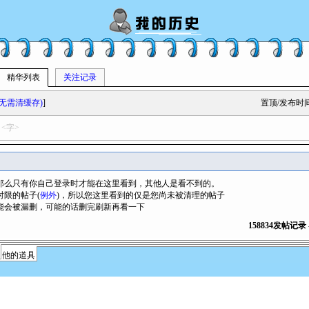
精华列表
关注记录
无需清缓存)
]
置顶/发布时
<字>
那么只有你自己登录时才能在这里看到，其他人是看不到的。
时限的帖子(
例外
)，所以您这里看到的仅是您尚未被清理的帖子
能会被漏删，可能的话删完刷新再看一下
158834发帖记录 -
他的道具