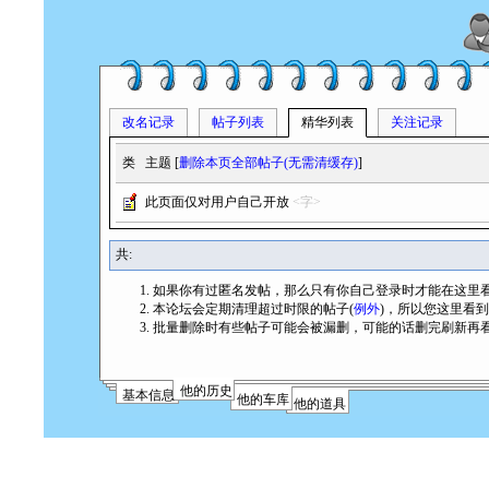
改名记录
帖子列表
精华列表
关注记录
类
主题 [
删除本页全部帖子(无需清缓存)
]
此页面仅对用户自己开放
<字>
共:
如果你有过匿名发帖，那么只有你自己登录时才能在这里
本论坛会定期清理超过时限的帖子(
例外
)，所以您这里看
批量删除时有些帖子可能会被漏删，可能的话删完刷新再
他的历史
基本信息
他的车库
他的道具