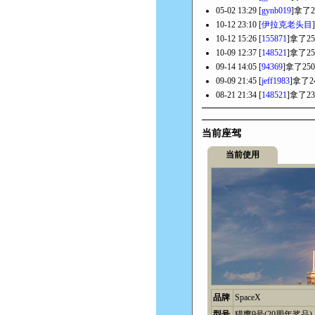
05-02 13:29 [
gynb019
]拿了
10-12 23:10 [
伊拉克老头目
10-12 15:26 [
155871
]拿了2
10-09 12:37 [
148521
]拿了2
09-14 14:05 [
94369
]拿了25
09-09 21:45 [
jeff1983
]拿了
08-21 21:34 [
148521
]拿了2
当前座驾
当前使用
品牌
SpaceX
型号
猎鹰9号(20周年奖品)