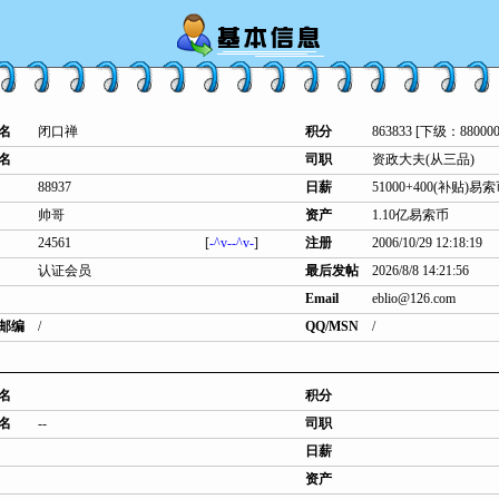
名
闭口禅
积分
863833 [下级：880000
名
司职
资政大夫(从三品)
88937
日薪
51000+400(补贴)易
帅哥
资产
1.10亿易索币
24561
[
-^v--^v-
]
注册
2006/10/29 12:18:19
认证会员
最后发帖
2026/8/8 14:21:56
Email
eblio@126.com
邮编
/
QQ/MSN
/
名
积分
名
--
司职
日薪
资产