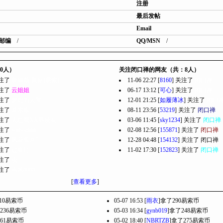
注册
最后发帖
Email
邮编
/
QQ/MSN
/
0人）
关注闭口禅的网友（共：8人）
 关注了
詹姆斯·鼠标[易索]
11-06 22:27 [
8160
] 关注了
闭口禅
 关注了
云姐姐
06-17 13:12 [
可心
] 关注了
闭口禅
 关注了
梦想的天堂
12-01 21:25 [
如履薄冰
] 关注了
闭口
 关注了
耳东陈
08-11 23:56 [
53219
] 关注了
闭口禅
 关注了
大红鹰XX界校友
03-06 11:45 [
sky1234
] 关注了
闭口禅
 关注了
wubozhhh
02-08 12:56 [
155871
] 关注了
闭口禅
 关注了
风花雪月7
12-28 04:48 [
154132
] 关注了
闭口禅
 关注了
过者往
11-02 17:30 [
152823
] 关注了
闭口禅
 关注了
虫
 关注了
吉米8088
[
查看更多
]
310易索币
05-07 16:53 [
雨衣
]拿了290易索币
236易索币
05-03 16:34 [
gynb019
]拿了248易索币
261易索币
05-02 18:40 [
NBRTZB
]拿了275易索币