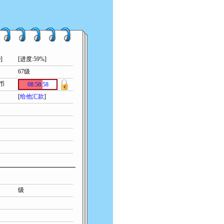
]
[进度:59%]
67级
索币
08:58:58
[
给他汇款
]
级