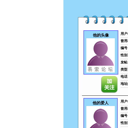
用户
他的头像
曾用
编号
性别
发帖
类型
电话
地址
用户
他的爱人
曾用
编号
性别