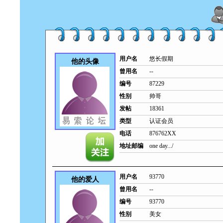
用户名
悠长假期
他的头像
曾用名
--
编号
87229
性别
帅哥
发帖
18361
类型
认证会员
电话
876762XX
地址邮编
one day.../
用户名
93770
他的爱人
曾用名
--
编号
93770
性别
美女