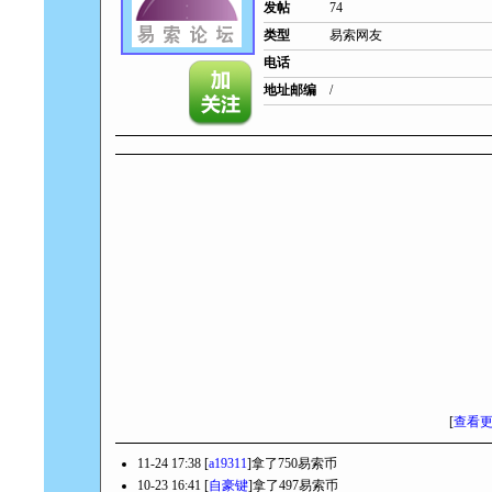
发帖
74
类型
易索网友
电话
地址邮编
/
[
查看
11-24 17:38 [
a19311
]拿了750易索币
10-23 16:41 [
自豪键
]拿了497易索币