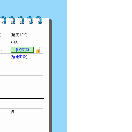
]
[进度:10%]
45级
索币
拿点玩玩
[
给他汇款
]
级