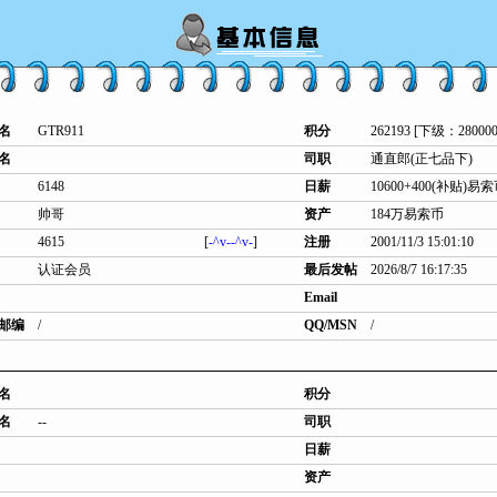
名
GTR911
积分
262193 [下级：280000
名
司职
通直郎(正七品下)
6148
日薪
10600+400(补贴)易
帅哥
资产
184万易索币
4615
[
-^v--^v-
]
注册
2001/11/3 15:01:10
认证会员
最后发帖
2026/8/7 16:17:35
Email
邮编
/
QQ/MSN
/
名
积分
名
--
司职
日薪
资产