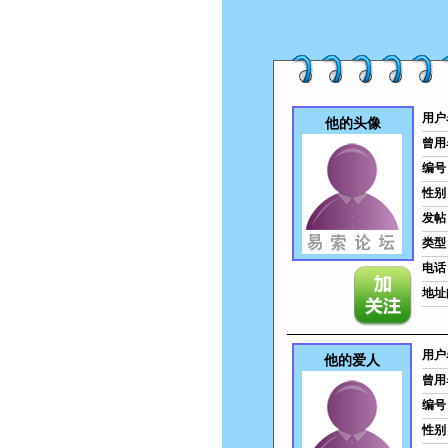
用户
他的头像
曾用
编号
性别
发帖
类型
电话
地址
用户
他的爱人
曾用
编号
性别