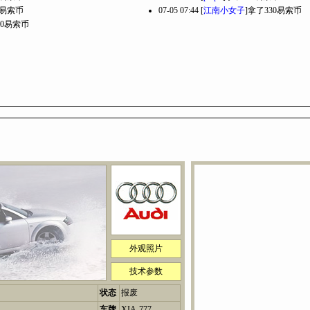
0易索币
07-05 07:44 [
江南小女子
]拿了330易索币
00易索币
外观照片
技术参数
状态
报废
车牌
XIA-777