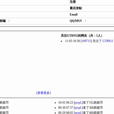
注册
最后发帖
Email
邮编
/
QQ/MSN
/
关注GTR911的网友（共：1人）
11-05 16:39 [
109715
] 关注了
GTR911
[
查看更多
]
6易索币
10-01 06:23 [
prspL
]拿了332易索币
0易索币
09-30 07:57 [
prspL
]拿了368易索币
8易索币
09-29 08:02 [
prspL
]拿了408易索币