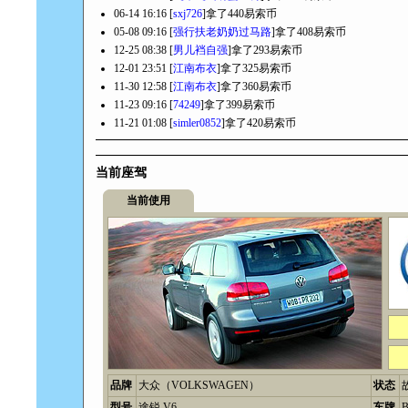
06-14 16:16 [
sxj726
]拿了440易索币
05-08 09:16 [
强行扶老奶奶过马路
]拿了408易索币
12-25 08:38 [
男儿裆自强
]拿了293易索币
12-01 23:51 [
江南布衣
]拿了325易索币
11-30 12:58 [
江南布衣
]拿了360易索币
11-23 09:16 [
74249
]拿了399易索币
11-21 01:08 [
simler0852
]拿了420易索币
当前座驾
当前使用
品牌
大众（VOLKSWAGEN）
状态
型号
途锐 V6
车牌
B